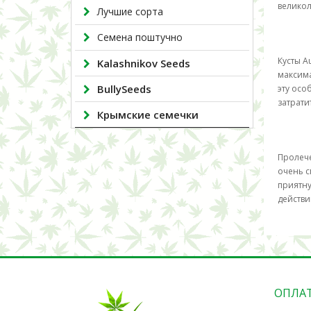
великол
Лучшие сорта
Семена поштучно
Кусты A
Kalashnikov Seeds
максима
BullySeeds
эту осо
затрати
Крымские семечки
Пролече
очень с
приятну
действи
ОПЛА