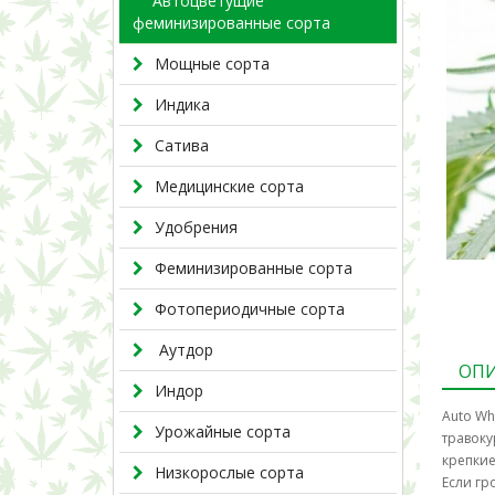
>
Автоцветущие
феминизированные сорта
Мощные сорта
Индика
Сатива
Медицинские сорта
Удобрения
Феминизированные сорта
Фотопериодичные сорта
Аутдор
ОП
Индор
Auto Wh
Урожайные сорта
травоку
крепкие
Низкорослые сорта
Если гр