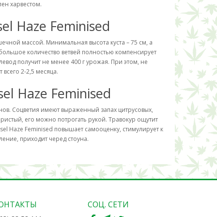
лен харвестом.
el Haze Feminised
ишечной массой. Минимальная высота куста – 75 см, а
 – большое количество ветвей полностью компенсирует
евод получит не менее 400 г урожая. При этом, не
всего 2-2,5 месяца.
sel Haze Feminised
ов. Соцветия имеют выраженный запах цитрусовых,
ористый, его можно потрогать рукой. Травокур ощутит
sel Haze Feminised повышает самооценку, стимулирует к
ление, приходит черед стоуна.
ОНТАКТЫ
СОЦ. СЕТИ