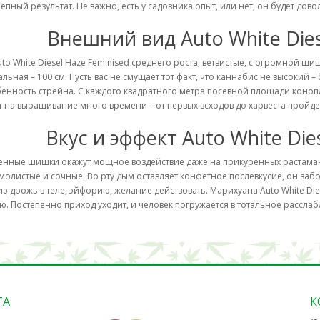
епный результат. Не важно, есть у садовника опыт, или нет, он будет дово
Внешний вид Auto White Dies
uto White Diesel Haze Feminised среднего роста, ветвистые, с огромной ш
льная – 100 см. Пусть вас не смущает тот факт, что каннабис не высокий
бенность стрейна. С каждого квадратного метра посевной площади конопл
т на выращивание много времени – от первых всходов до харвеста пройдет 
Вкус и эффект Auto White Die
нные шишки окажут мощное воздействие даже на прикуренных растаман
молистые и сочные. Во рту дым оставляет конфетное послевкусие, он заб
ю дрожь в теле, эйфорию, желание действовать. Марихуана Auto White Die
ю. Постепенно приход уходит, и человек погружается в тотальное расслаб
ТА
К