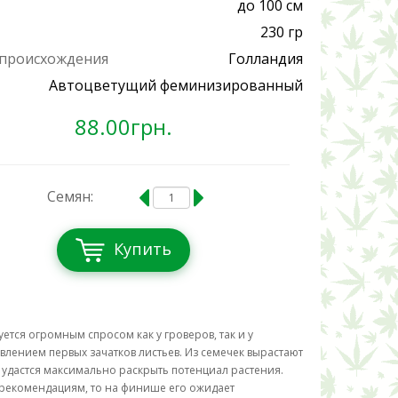
до 100 см
230 гр
 происхождения
Голландия
Автоцветущий феминизированный
88.00грн.
Семян:
Купить
уется огромным спросом как у гроверов, так и у
явлением первых зачатков листьев. Из семечек вырастают
 удастся максимально раскрыть потенциал растения.
ь рекомендациям, то на финише его ожидает