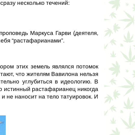
сразу несколько течений:
роповедь Маркуса Гарви (деятеля, 
себя “растафарианами”.
ором этих земель являлся потомок 
тают, что жителям Вавилона нельзя 
ельно углубиться в идеологию. В 
р истинный растафарианец никогда 
и не наносит на тело татуировок. И 