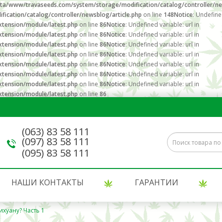
ta/www/travaseeds.com/system/storage/modification/catalog/controller/ne
cation/catalog/controller/newsblog/article.php
on line
148
Notice
: Undefined
tension/module/latest.php
on line
86
Notice
: Undefined variable: url in
tension/module/latest.php
on line
86
Notice
: Undefined variable: url in
tension/module/latest.php
on line
86
Notice
: Undefined variable: url in
tension/module/latest.php
on line
86
Notice
: Undefined variable: url in
tension/module/latest.php
on line
86
Notice
: Undefined variable: url in
tension/module/latest.php
on line
86
Notice
: Undefined variable: url in
tension/module/latest.php
on line
86
Notice
: Undefined variable: url in
tension/module/latest.php
on line
86
(063) 83 58 111
(097) 83 58 111
(095) 83 58 111
НАШИ КОНТАКТЫ
ГАРАНТИИ
ихуану? Часть 1