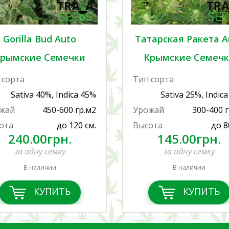
Gorilla Bud Auto
Татарская Ракета A
рымские Семечки
Крымские Семеч
 сорта
Тип сорта
Sativa 40%, Indica 45%
Sativa 25%, Indic
жай
450-600 гр.м2
Урожай
300-400 
ота
до 120 см.
Высота
до 8
240.00грн.
145.00грн.
за одну семку
за одну семку
В наличии
В наличии
КУПИТЬ
КУПИТЬ