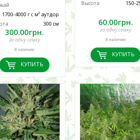
Высота
150-2
жай
1700-4000 г с м² аутдор
60.00грн.
ота
300 см
за одну семку
300.00грн.
за одну семку
В наличии
В наличии
КУПИТЬ
КУПИТЬ