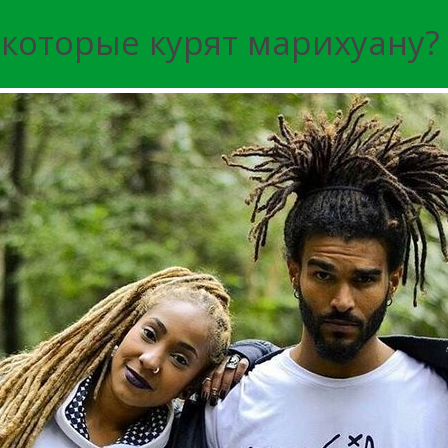
 которые курят марихуану?