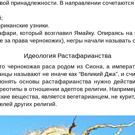
вой принадлежности. В направлении сочетаются 
;
риканские узники. 
афари, который возглавил Ямайку. Опираясь на п
е за права чернокожих), негры начали называть 
Идеология Растафарианства
то чернокожая раса родом из Сиона, а императ
цы называют не иначе как “Великий Джа”, и счи
понять основы растафарианства нужно действит
еотипы в отношении адептов религии. Наприме
ие вещества, является вегетарианцем, не курит, 
елей других религий.