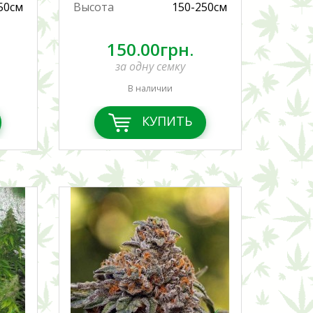
50см
Высота
150-250см
150.00грн.
за одну семку
В наличии
КУПИТЬ