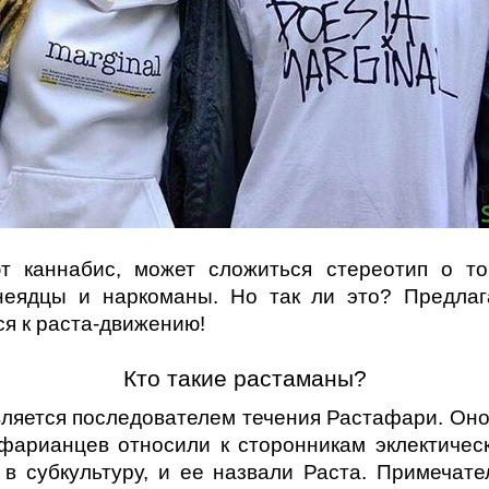
т каннабис, может сложиться стереотип о то
унеядцы и наркоманы. Но так ли это? Предлаг
я к раста-движению! 
Кто такие растаманы?
вляется последователем течения Растафари. Оно 
фарианцев относили к сторонникам эклектическ
 субкультуру, и ее назвали Раста. Примечател